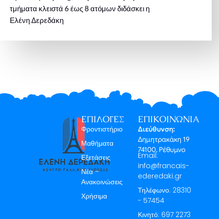
τμήματα κλειστά 6 έως 8 ατόμων διδάσκει η
Ελένη Δερεδάκη
ΕΠΙΛΟΓΈΣ
ΕΠΙΚΟΙΝΩΝΊΑ
Φροντιστήριο
Διεύθυνση:
Δημητρακάκη 19
Μαθήματα
74100, Ρέθυμνο
Email:
Εξετάσεις
info@francais-
Νέα –
ederedaki.gr
Ανακοινώσεις
Τηλέφωνο: 28310
Χρήσιμα
- 57454
Κινητό: 697 2273