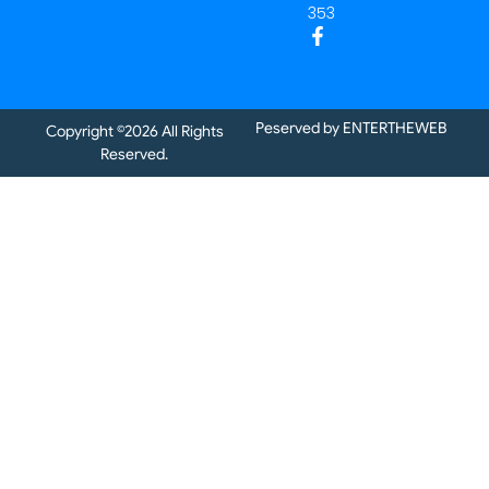
353
F
a
c
e
b
Peserved by ENTERTHEWEB
o
Copyright ©2026 All Rights
o
Reserved.
k
-
f