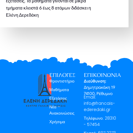
εξετάσεις. Τα μαθήματα γίνονται σε μικρά
τμήματα κλειστά 6 έως 8 ατόμων διδάσκει η
Ελένη Δερεδάκη
ΕΠΙΛΟΓΈΣ
ΕΠΙΚΟΙΝΩΝΊΑ
Φροντιστήριο
Διεύθυνση:
Δημητρακάκη 19
Μαθήματα
74100, Ρέθυμνο
Email:
Εξετάσεις
info@francais-
Νέα –
ederedaki.gr
Ανακοινώσεις
Τηλέφωνο: 28310
Χρήσιμα
- 57454