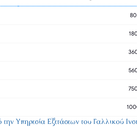
80
18
36
56
75
100
 την Υπηρεσία Εξετάσεων του Γαλλικού Ινστι