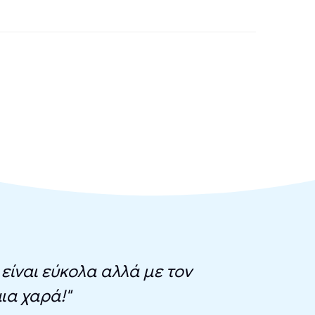
 είναι εύκολα αλλά με τον
ξεκ
ια χαρά!"
συμπαράσ