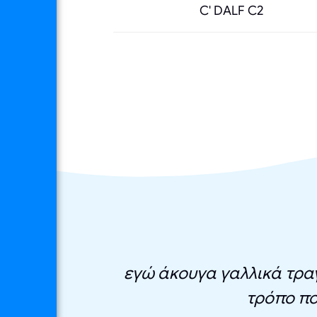
C' DΑLF C2
εγώ άκουγα γαλλικά τραγο
τρόπο πο