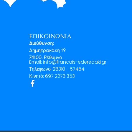
ΕΠΙΚΟΙΝΩΝΊΑ
Διεύθυνση:
Δημητρακάκη 19
74100, Ρέθυμνο
Email: info@francais-ederedaki.gr
Τηλέφωνο: 28310 - 57454
Κινητό: 697 2273 353
F
a
c
e
b
o
o
k