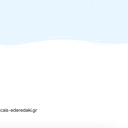
γι
cais-ederedaki.gr