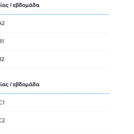
ίας / εβδομάδα
A2
B1
B2
ίας / εβδομάδα
C1
C2