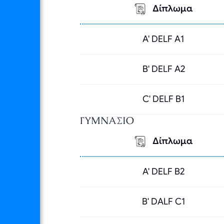
Δίπλωμα
A' DELF A1
B' DELF A2
C' DELF B1
ΓΥΜΝΑΣΙΟ
Δίπλωμα
A' DELF B2
B' DΑLF C1