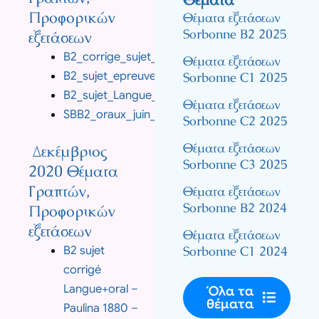
Προφορικών
Θέματα εξετάσεων
Sorbonne B2 2025
εξετάσεων
B2_corrige_sujet_14_Jean_Echzenoz.pdf
Θέματα εξετάσεων
B2_sujet_epreuve_orale_collective_Echenoz_14.
Sorbonne C1 2025
B2_sujet_Langue_Echenoz_14.pdf
Θέματα εξετάσεων
SBB2_oraux_juin_2020.pdf
Sorbonne C2 2025
Θέματα εξετάσεων
Δεκέμβριος
Sorbonne C3 2025
2020 Θέματα
Γραπτών,
Θέματα εξετάσεων
Sorbonne B2 2024
Προφορικών
εξετάσεων
Θέματα εξετάσεων
Sorbonne C1 2024
B2 sujet
corrigé
Langue+oral –
Όλα τα
θέματα
Paulina 1880 –