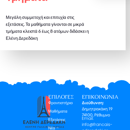
Μεγάλη συμμετοχή και επιτυχία στις
εξετάσεις. Τα μαθήματα γίνονται σε μικρά
τμήματα κλειστά 6 έως 8 ατόμων διδάσκει η
Ελένη Δερεδάκη
ΕΠΙΛΟΓΈΣ
ΕΠΙΚΟΙΝΩΝΊΑ
Φροντιστήριο
Διεύθυνση:
Δημητρακάκη 19
Μαθήματα
74100, Ρέθυμνο
Email:
Εξετάσεις
info@francais-
Νέα –